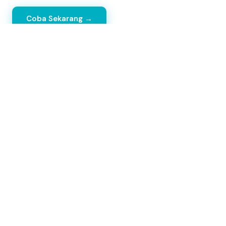
Coba Sekarang →
🚀
Smart Delivery
Pilih ekspedisi terbaik
secara otomatis
JNE ✓
JNT ✓
SAP ✓